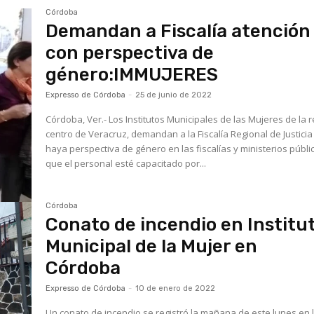
Córdoba
Demandan a Fiscalía atención
con perspectiva de
género:IMMUJERES
Expresso de Córdoba
-
25 de junio de 2022
Córdoba, Ver.- Los Institutos Municipales de las Mujeres de la 
centro de Veracruz, demandan a la Fiscalía Regional de Justici
haya perspectiva de género en las fiscalías y ministerios públi
que el personal esté capacitado por...
Córdoba
Conato de incendio en Institu
Municipal de la Mujer en
Córdoba
Expresso de Córdoba
-
10 de enero de 2022
Un conato de incendio se registró la mañana de este lunes en 