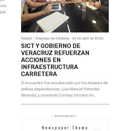
nque
Estatal
Expresso de Córdoba
-
24 de abril de 2026
SICT Y GOBIERNO DE
VERACRUZ REFUERZAN
ACCIONES EN
INFRAESTRUCTURA
CARRETERA
El encuentro fue encabezado por los titulares de
ambas dependencias, Luis Manuel Pimentel
Miranda, y Leonardo Cornejo Serrano En...
- Advertisement -