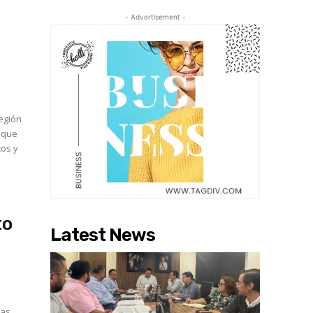
- Advertisement -
región
a que
cos y
to
Latest News
las