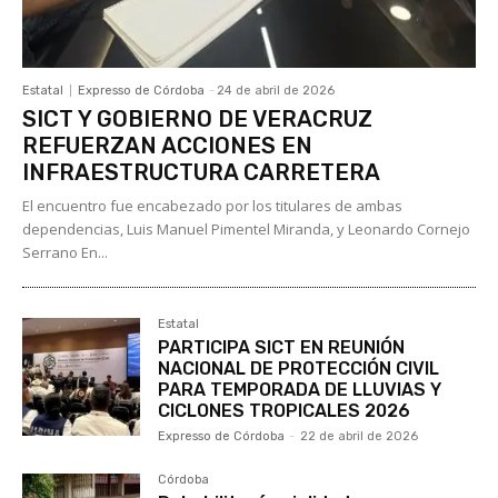
Estatal
Expresso de Córdoba
-
24 de abril de 2026
SICT Y GOBIERNO DE VERACRUZ
REFUERZAN ACCIONES EN
INFRAESTRUCTURA CARRETERA
El encuentro fue encabezado por los titulares de ambas
dependencias, Luis Manuel Pimentel Miranda, y Leonardo Cornejo
Serrano En...
Estatal
PARTICIPA SICT EN REUNIÓN
NACIONAL DE PROTECCIÓN CIVIL
PARA TEMPORADA DE LLUVIAS Y
CICLONES TROPICALES 2026
Expresso de Córdoba
-
22 de abril de 2026
Córdoba