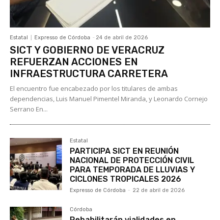
Estatal
Expresso de Córdoba
-
24 de abril de 2026
SICT Y GOBIERNO DE VERACRUZ
REFUERZAN ACCIONES EN
INFRAESTRUCTURA CARRETERA
El encuentro fue encabezado por los titulares de ambas
dependencias, Luis Manuel Pimentel Miranda, y Leonardo Cornejo
Serrano En...
Estatal
PARTICIPA SICT EN REUNIÓN
NACIONAL DE PROTECCIÓN CIVIL
PARA TEMPORADA DE LLUVIAS Y
CICLONES TROPICALES 2026
Expresso de Córdoba
-
22 de abril de 2026
Córdoba
Rehabilitarán vialidades en