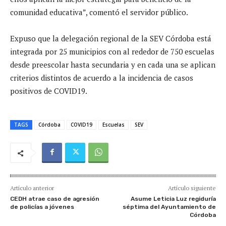
comunidad educativa”, comentó el servidor público.
Expuso que la delegación regional de la SEV Córdoba está
integrada por 25 municipios con al rededor de 750 escuelas
desde preescolar hasta secundaria y en cada una se aplican
criterios distintos de acuerdo a la incidencia de casos
positivos de COVID19.
TAGS
Córdoba
COVID19
Escuelas
SEV
Artículo anterior
Artículo siguiente
CEDH atrae caso de agresión
Asume Leticia Luz regiduría
de policías a jóvenes
séptima del Ayuntamiento de
Córdoba