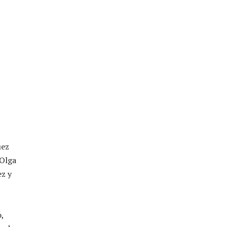
uez
 Olga
z y
,