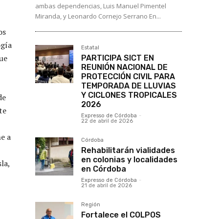
ambas dependencias, Luis Manuel Pimentel
Miranda, y Leonardo Cornejo Serrano En...
os
ogía
Estatal
que
PARTICIPA SICT EN
REUNIÓN NACIONAL DE
PROTECCIÓN CIVIL PARA
TEMPORADA DE LLUVIAS
Y CICLONES TROPICALES
de
2026
te
Expresso de Córdoba
-
22 de abril de 2026
ne a
Córdoba
Rehabilitarán vialidades
en colonias y localidades
la,
en Córdoba
Expresso de Córdoba
-
21 de abril de 2026
Región
Fortalece el COLPOS