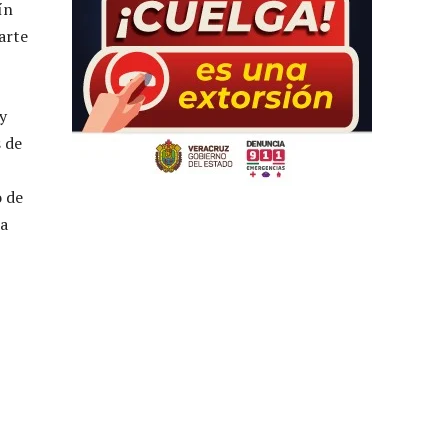
ín
arte
y
 de
o de
la