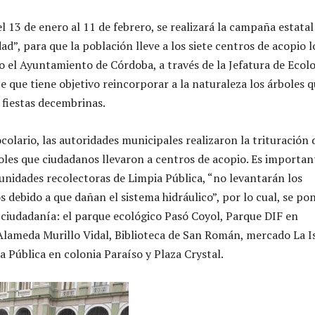
l 13 de enero al 11 de febrero, se realizará la campaña estatal
ad”, para que la población lleve a los siete centros de acopio l
o el Ayuntamiento de Córdoba, a través de la Jefatura de Ecol
 que tiene objetivo reincorporar a la naturaleza los árboles 
 fiestas decembrinas.
colario, las autoridades municipales realizaron la trituración 
oles que ciudadanos llevaron a centros de acopio. Es importan
 unidades recolectoras de Limpia Pública, “no levantarán los
 debido a que dañan el sistema hidráulico”, por lo cual, se po
a ciudadanía: el parque ecológico Pasó Coyol, Parque DIF en
Alameda Murillo Vidal, Biblioteca de San Román, mercado La Is
a Pública en colonia Paraíso y Plaza Crystal.