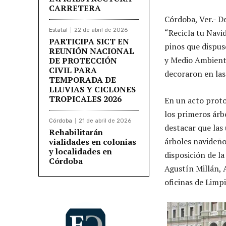
CARRETERA
Córdoba, Ver.- De
Estatal
22 de abril de 2026
“Recicla tu Navid
PARTICIPA SICT EN
pinos que dispus
REUNIÓN NACIONAL
y Medio Ambiente
DE PROTECCIÓN
CIVIL PARA
decoraron en las
TEMPORADA DE
LLUVIAS Y CICLONES
TROPICALES 2026
En un acto proto
los primeros árb
Córdoba
21 de abril de 2026
destacar que las
Rehabilitarán
árboles navideños
vialidades en colonias
y localidades en
disposición de l
Córdoba
Agustín Millán, 
oficinas de Limpi