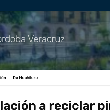
rdoba Veracruz
ión
De Mochilero
lación a reciclar p