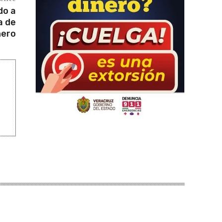
do a
a de
nero