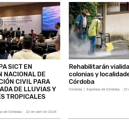
PA SICT EN
Rehabilitarán vialid
 NACIONAL DE
colonias y localidad
IÓN CIVIL PARA
Córdoba
DA DE LLUVIAS Y
Córdoba
Expresso de Córdoba
-
21 
S TROPICALES
so de Córdoba
-
22 de abril de 2026