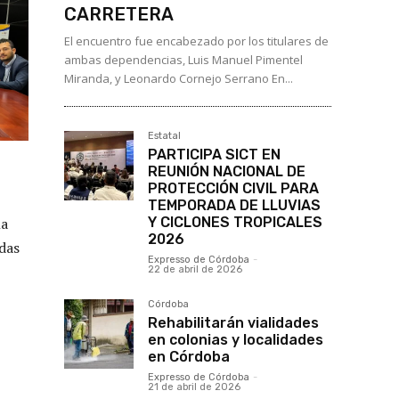
CARRETERA
El encuentro fue encabezado por los titulares de
ambas dependencias, Luis Manuel Pimentel
Miranda, y Leonardo Cornejo Serrano En...
Estatal
PARTICIPA SICT EN
REUNIÓN NACIONAL DE
PROTECCIÓN CIVIL PARA
TEMPORADA DE LLUVIAS
Y CICLONES TROPICALES
na
2026
das
Expresso de Córdoba
-
22 de abril de 2026
Córdoba
Rehabilitarán vialidades
en colonias y localidades
en Córdoba
Expresso de Córdoba
-
21 de abril de 2026