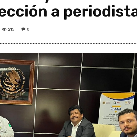
ección a periodist
215
0