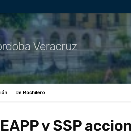
rdoba Veracruz
ión
De Mochilero
EAPP y SSP accion