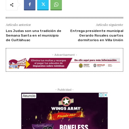
í
d
e
Artículo anterior
Artículo siguiente
o
Los Judas son una tradición de
Entrega presidente municipal
Semana Santa en el municipio
Gerardo Rosales cuartos
de Cuitláhuac
dormitorios en Villa Unión
- Advertisement -
- Publicidad -