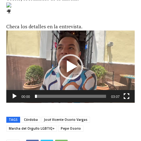
Checa los detalles en la entrevista.
R
e
p
r
o
d
u
c
00:00
03:07
t
o
r
TAGS
Córdoba
José Vicente Osorio Vargas
d
Marcha del Orgullo LGBTIQ+
Pepe Osorio
e
v