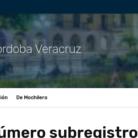
rdoba Veracruz
ión
De Mochilero
úmero subregistro