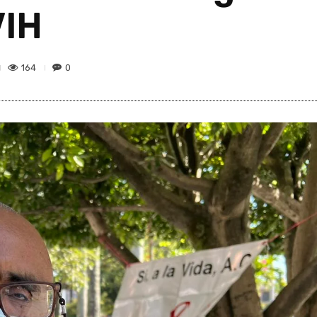
VIH
164
0