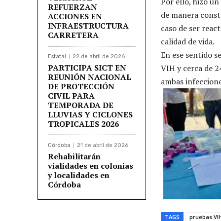
Por ello, hizo un
REFUERZAN
de manera consta
ACCIONES EN
INFRAESTRUCTURA
caso de ser reac
CARRETERA
calidad de vida.
En ese sentido se
Estatal
22 de abril de 2026
PARTICIPA SICT EN
VIH y cerca de 24
REUNIÓN NACIONAL
ambas infeccione
DE PROTECCIÓN
CIVIL PARA
TEMPORADA DE
LLUVIAS Y CICLONES
TROPICALES 2026
Córdoba
21 de abril de 2026
Rehabilitarán
vialidades en colonias
y localidades en
Córdoba
TAGS
pruebas VI