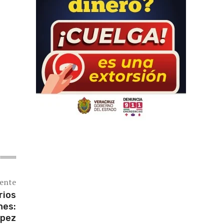
iente
rios
nes:
ópez