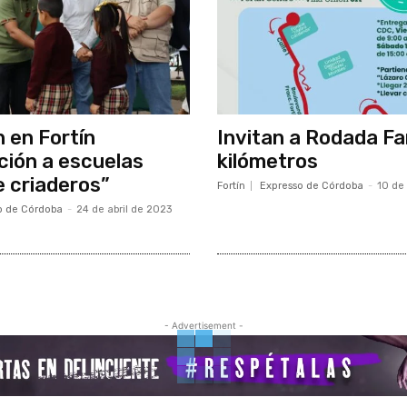
 en Fortín
Invitan a Rodada Fam
ación a escuelas
kilómetros
e criaderos”
Fortín
Expresso de Córdoba
-
10 de 
o de Córdoba
-
24 de abril de 2023
- Advertisement -