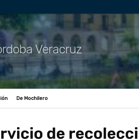
rdoba Veracruz
ión
De Mochilero
rvicio de recolecc