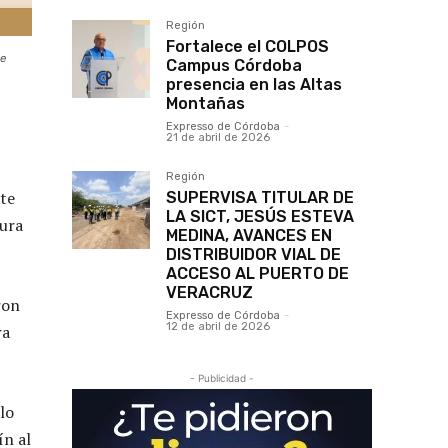
Región
Fortalece el COLPOS
de
Campus Córdoba
presencia en las Altas
Montañas
Expresso de Córdoba
-
21 de abril de 2026
Región
ste
SUPERVISA TITULAR DE
LA SICT, JESÚS ESTEVA
sura
MEDINA, AVANCES EN
DISTRIBUIDOR VIAL DE
ACCESO AL PUERTO DE
VERACRUZ
ron
Expresso de Córdoba
-
12 de abril de 2026
ra
- Publicidad -
elo
ín al