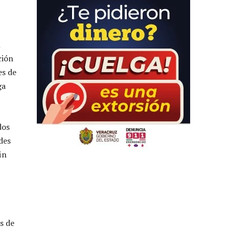
l
ción
es de
ga
dos
des
in
s de