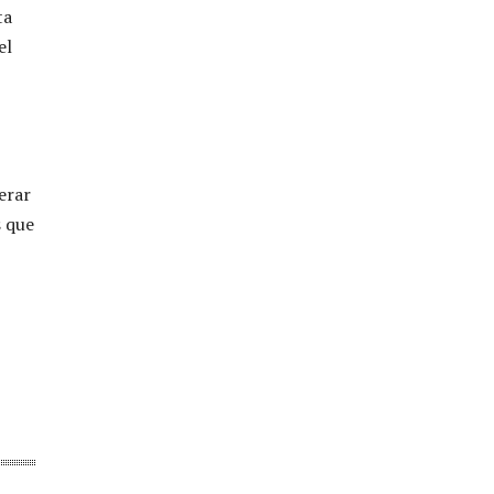
ta
el
erar
s que