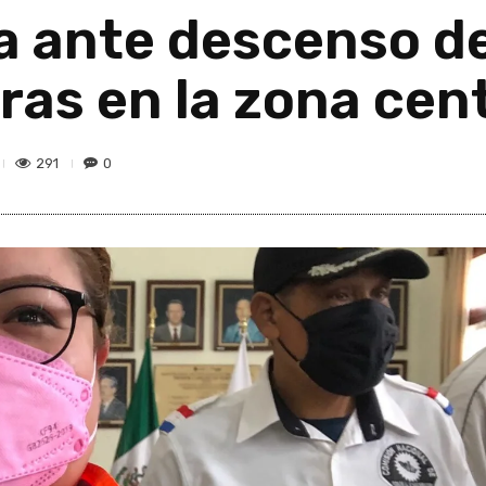
a ante descenso d
ras en la zona cen
291
0