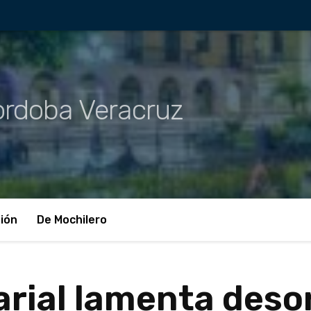
rdoba Veracruz
ión
De Mochilero
rial lamenta deso