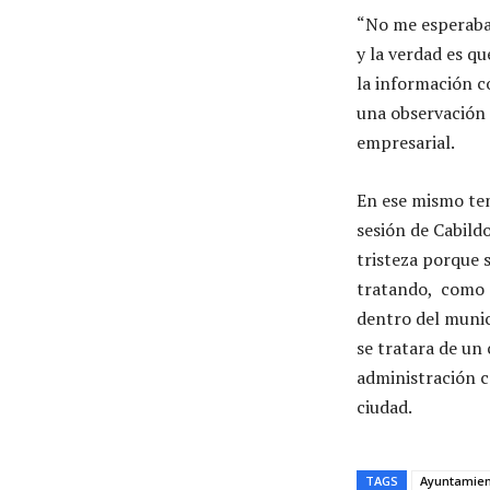
“No me esperaba 
y la verdad es q
la información c
una observación 
empresarial.
En ese mismo te
sesión de Cabild
tristeza porque s
tratando, como c
dentro del munic
se tratara de un
administración c
ciudad.
TAGS
Ayuntamie