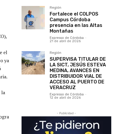
Región
Fortalece el COLPOS
Campus Córdoba
presencia en las Altas
Montañas
O),
Expresso de Córdoba
-
21 de abril de 2026
e el
Región
SUPERVISA TITULAR DE
ro ya
LA SICT, JESÚS ESTEVA
ó
MEDINA, AVANCES EN
DISTRIBUIDOR VIAL DE
ria.
ACCESO AL PUERTO DE
VERACRUZ
 la
Expresso de Córdoba
-
12 de abril de 2026
- Publicidad -
logra