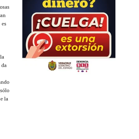
cosas
gan
 es
la
 da
ando
 sólo
e la