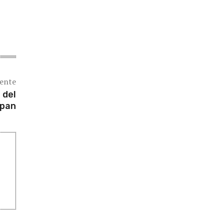
iente
 del
pan