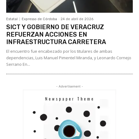
Estatal
Expresso de Córdoba
-
24 de abril de 2026
SICT Y GOBIERNO DE VERACRUZ
REFUERZAN ACCIONES EN
INFRAESTRUCTURA CARRETERA
El encuentro fue encabezado por los titulares de ambas
dependencias, Luis Manuel Pimentel Miranda, y Leonardo Cornejo
Serrano En...
- Advertisement -