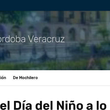
rdoba Veracruz
ión
De Mochilero
el Día del Niño a l