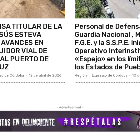
SA TITULAR DE LA
Personal de Defens
ESÚS ESTEVA
Guardia Nacional , M
 AVANCES EN
F.G.E. y la S.S.P.E. in
UIDOR VIAL DE
Operativo Interinsti
AL PUERTO DE
«Espejo» en los lími
UZ
los Estados de Puebl
so de Córdoba
-
12 de abril de 2026
Región
Expresso de Córdoba
-
10 d
- Advertisement -