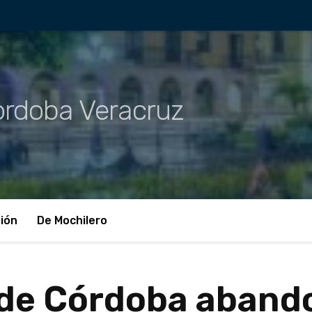
rdoba Veracruz
ión
De Mochilero
de Córdoba aband