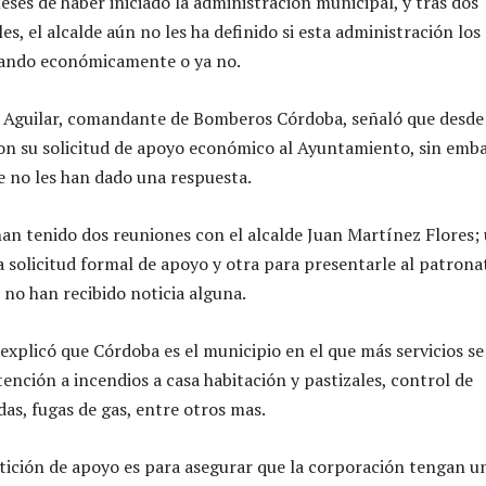
eses de haber iniciado la administración municipal, y tras dos
s, el alcalde aún no les ha definido si esta administración los
ando económicamente o ya no.
 Aguilar, comandante de Bomberos Córdoba, señaló que desde
on su solicitud de apoyo económico al Ayuntamiento, sin emb
ue no les han dado una respuesta.
han tenido dos reuniones con el alcalde Juan Martínez Flores;
a solicitud formal de apoyo y otra para presentarle al patrona
 no han recibido noticia alguna.
explicó que Córdoba es el municipio en el que más servicios se
ención a incendios a casa habitación y pastizales, control de
das, fugas de gas, entre otros mas.
tición de apoyo es para asegurar que la corporación tengan u