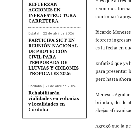
Y es que a tres m
REFUERZAN
reuniones formale
ACCIONES EN
INFRAESTRUCTURA
continuará apoy
CARRETERA
Ricardo Meneses
Estatal
22 de abril de 2026
febrero ingresar
PARTICIPA SICT EN
REUNIÓN NACIONAL
es la fecha en q
DE PROTECCIÓN
CIVIL PARA
TEMPORADA DE
Enfatizó que ya 
LLUVIAS Y CICLONES
para presentar l
TROPICALES 2026
pero hasta ahora
Córdoba
21 de abril de 2026
Rehabilitarán
Meneses Aguilar 
vialidades en colonias
brindan, desde at
y localidades en
Córdoba
abejas africaniza
Agregó que la pe