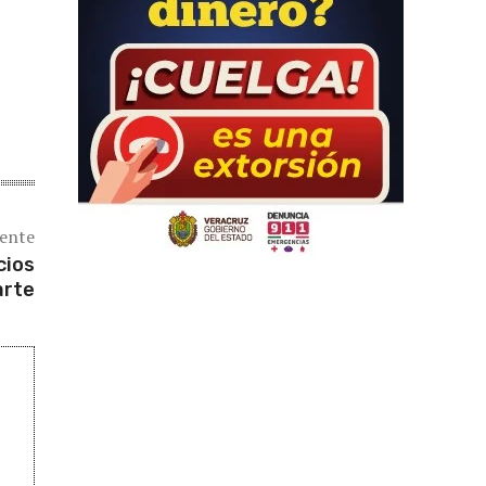
iente
cios
arte